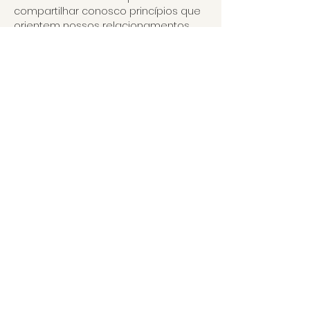
compartilhar conosco princípios que 
orientem nossos relacionamentos 
de acordo com a Palavra de Deus. 
Esperamos você!
© 2024 by Igreja Batista do
Jaraguá -
CNPJ
50 905 201 000-06
Rua Izabel Bueno, 788 - Bairro
Jaraguá - BH/MG.
comunicaibaj@gmail.com / (31)
97560-0010